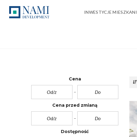
INWESTYCJE MIESZKAN
I
N
W
O
E
S
S
I
T
E
Y
D
Cena
C
L
J
E
E
G
A
O
K
Ź
T
Cena przed zmianą
D
U
Z
A
I
L
K
N
O
E
Dostępność
W
A