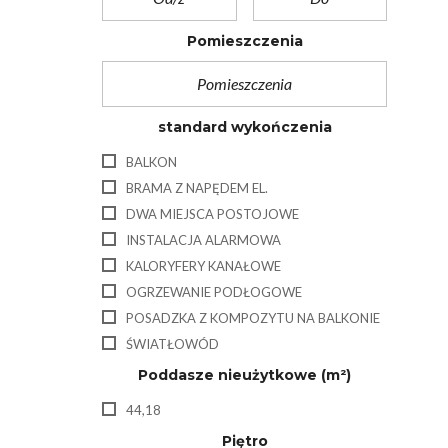
N
Pomieszczenia
Z
A
C
I
S
standard wykończenia
Z
N
BALKON
Y
BRAMA Z NAPĘDEM EL.
L
I
DWA MIEJSCA POSTOJOWE
P
INSTALACJA ALARMOWA
K
Ó
KALORYFERY KANAŁOWE
W
3
OGRZEWANIE PODŁOGOWE
POSADZKA Z KOMPOZYTU NA BALKONIE
O
ŚWIATŁOWÓD
S
I
Poddasze nieużytkowe
(m²)
E
D
44,18
L
E
Piętro