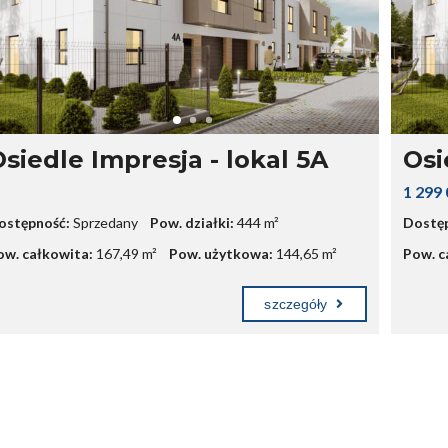
siedle Impresja - lokal 5A
Osi
1 299 
ostępność:
Sprzedany
Pow. działki:
444 m²
Dostęp
ow. całkowita:
167,49 m²
Pow. użytkowa:
144,65 m²
Pow. c
szczegóły