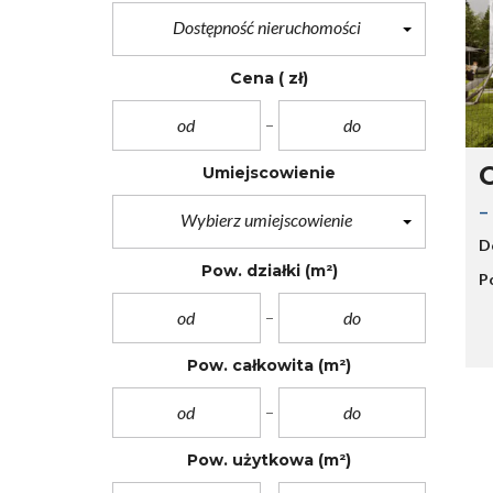
E
I
Dostępność nieruchomości
T
N
A
W
P
Cena
( zł)
E
1
S
T
Y
O
C
S
J
O
Umiejscowienie
I
E
E
U
–
D
Wybierz umiejscowienie
K
L
O
D
E
Ń
I
Pow. działki
(m²)
C
P
M
Z
P
O
R
N
E
E
S
Pow. całkowita
(m²)
J
A
O
Pow. użytkowa
(m²)
S
I