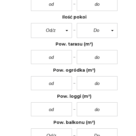
E
D
L
E
Ilość pokoi
G
R
Od/z
Do
E
C
H
Pow. tarasu
(m²)
U
T
Y
Pow. ogródka
(m²)
O
S
I
E
D
L
Pow. loggi
(m²)
E
B
O
R
Z
Pow. balkonu
(m²)
Ę
C
I