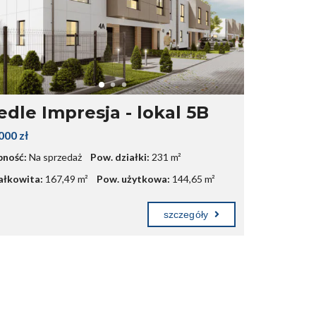
edle Impresja - lokal 5B
000 zł
ność:
Na sprzedaż
Pow. działki:
231 m²
ałkowita:
167,49 m²
Pow. użytkowa:
144,65 m²
szczegóły